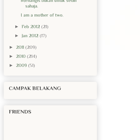
Menangis bukan untuk sedih
sahaja.
I am a mother of two.
►
Feb 2012
(21)
►
Jan 2012
(17)
►
2011
(209)
►
2010
(214)
►
2009
(51)
CAMPAK BELAKANG
FRIENDS