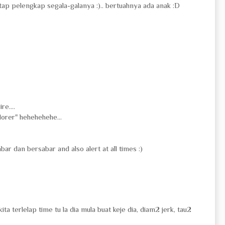
tap pelengkap segala-galanya :).. bertuahnya ada anak :D
e....
orer" hehehehehe...
bar dan bersabar and also alert at all times :)
ta terlelap time tu la dia mula buat keje dia, diam2 jerk, tau2