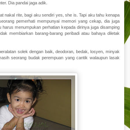
ter. Dia pandai jaga adik.
 nakal rite, bagi aku sendiri yes, she is. Tapi aku tahu kenapa
a seorang pemerhati mempunyai memori yang cekap, dia juga
u harus menumpukan perhatian kepada dirinya juga disamping
k membiarkan barang-barang peribadi atau bahaya diletak
i peralatan solek dengan baik, deodoran, bedak, losyen, minyak
a masih seorang budak perempuan yang cantik walaupun lasak