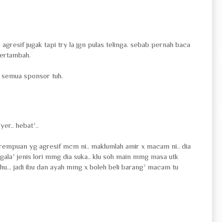
n agresif jugak tapi try la jgn pulas telinga. sebab pernah baca
bertambah.
 semua sponsor tuh.
er.. hebat²..
rempuan yg agresif mcm ni.. maklumlah amir x macam ni.. dia
gala² jenis lori mmg dia suka.. klu soh main mmg masa utk
hu... jadi ibu dan ayah mmg x boleh beli barang² macam tu