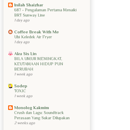
Inilah Shaizhar
687 - Pengalaman Pertama Menaiki
BRT Sunway Line
1 day ago
Coffee Break With Me
Ubi Keledek Air Fryer
1 day ago
Aku Sis Lin
BILA UMUR MENINGKAT,
KEUTAMAAN HIDUP PUN
BERUBAH
1 week ago
Sodep
TOXIC
1 week ago
Monolog Kakmim
Crush dan Lagu: Soundtrack
Perasaan Yang Sukar Dilupakan
2 weeks ago