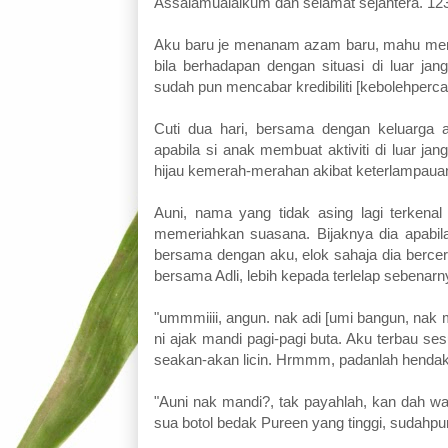
Assalamualaikum dan selamat sejahtera. 12
Aku baru je menanam azam baru, mahu men
bila berhadapan dengan situasi di luar j
sudah pun mencabar kredibiliti [kebolehper
Cuti dua hari, bersama dengan keluarga 
apabila si anak membuat aktiviti di luar 
hijau kemerah-merahan akibat keterlampaua
Auni, nama yang tidak asing lagi terkenal d
memeriahkan suasana. Bijaknya dia apabil
bersama dengan aku, elok sahaja dia berceri
bersama Adli, lebih kepada terlelap sebenarny
"ummmiiii, angun. nak adi [umi bangun, nak m
ni ajak mandi pagi-pagi buta. Aku terbau ses
seakan-akan licin. Hrmmm, padanlah hendak 
"Auni nak mandi?, tak payahlah, kan dah wan
sua botol bedak Pureen yang tinggi, sudahpu