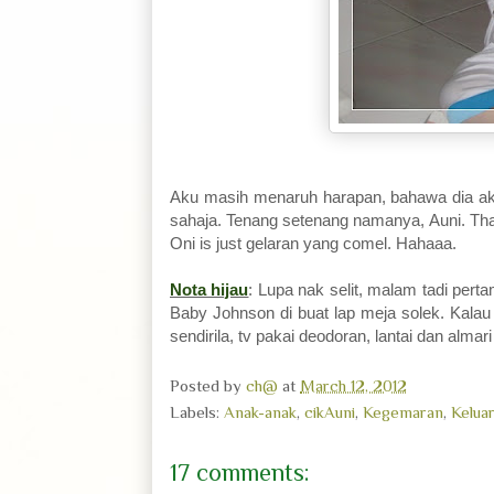
Aku masih menaruh harapan, bahawa dia aka
sahaja. Tenang setenang namanya, Auni. Tha
Oni is just gelaran yang comel. Hahaaa.
Nota hijau
: Lupa nak selit, malam tadi pert
Baby Johnson di buat lap meja solek. Kalau
sendirila, tv pakai deodoran, lantai dan alma
Posted by
ch@
at
March 12, 2012
Labels:
Anak-anak
,
cikAuni
,
Kegemaran
,
Kelua
17 comments: