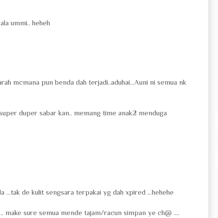
ala ummi.. heheh
h mcmana pun benda dah terjadi..aduhai...Auni ni semua nk
super duper sabar kan.. memang time anak2 menduga
 ...tak de kulit sengsara terpakai yg dah xpired ...hehehe
 ... make sure semua mende tajam/racun simpan ye ch@ ....