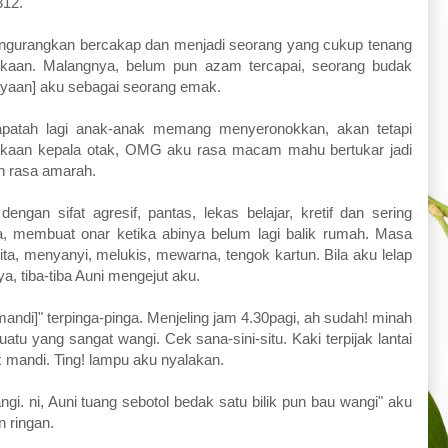
312.
gurangkan bercakap dan menjadi seorang yang cukup tenang
angkaan. Malangnya, belum pun azam tercapai, seorang budak
cayaan] aku sebagai seorang emak.
apatah lagi anak-anak memang menyeronokkan, akan tetapi
jangkaan kepala otak, OMG aku rasa macam mahu bertukar jadi
n rasa amarah.
engan sifat agresif, pantas, lekas belajar, kretif dan sering
a, membuat onar ketika abinya belum lagi balik rumah. Masa
ta, menyanyi, melukis, mewarna, tengok kartun. Bila aku lelap
a, tiba-tiba Auni mengejut aku.
andi]" terpinga-pinga. Menjeling jam 4.30pagi, ah sudah! minah
uatu yang sangat wangi. Cek sana-sini-situ. Kaki terpijak lantai
mandi. Ting! lampu aku nyalakan.
gi. ni, Auni tuang sebotol bedak satu bilik pun bau wangi" aku
n ringan.