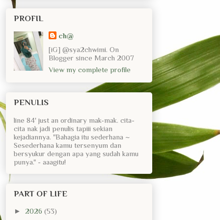
PROFIL
ch@
[iG] @sya2chwimi. On
Blogger since March 2007
View my complete profile
PENULIS
line 84' just an ordinary mak-mak. cita-
cita nak jadi penulis tapiii sekian
kejadiannya. "Bahagia itu sederhana ~
Sesederhana kamu tersenyum dan
bersyukur dengan apa yang sudah kamu
punya." - aaagitu!
PART OF LIFE
►
2026
(53)