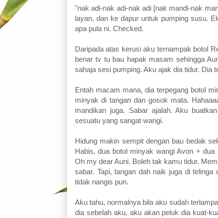
"nak adi-nak adi-nak adi [nak mandi-nak ma
layan, dan ke dapur untuk pumping susu. Elo
apa pula ni. Checked.
Daripada atas kerusi aku ternampak botol R
benar tv tu bau hapak masam sehingga Aun
sahaja sesi pumping. Aku ajak dia tidur. Dia
Entah macam mana, dia terpegang botol min
minyak di tangan dan gosok mata. Hahaaaaa
mandikan juga. Sabar ajalah. Aku buatkan 
sesuatu yang sangat wangi.
Hidung makin sempit dengan bau bedak sekeli
Habis, dua botol minyak wangi Avon + dua 
Oh my dear Auni. Boleh tak kamu tidur. Mem
sabar. Tapi, tangan dah naik juga di telinga
tidak nangis pun.
Aku tahu, normalnya bila aku sudah terlampa
dia sebelah aku, aku akan peluk dia kuat-kua