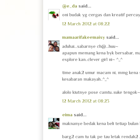
@e_da
said...
oni budak yg cergas dan kreatif percay
12 March 2012 at 08:22
mamaarifakeemaisy
said...
aduhai...sabarnye ch@...huu~
apapun memang kena byk bersabar, mara
explore kan..clever girl ni~ ^_^
time anak2 umur macam ni, mmg kena 
kesabaran makayah..^_^
alolo kiutnye pose camtu..suke tengok~
12 March 2012 at 08:23
eima
said...
maknanye bedak kena beli tetiap bulan la
barg2 cam tu tak pe tau letak rendah2