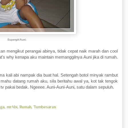
Supergirl Auni.
n mengikut perangai abinya, tidak cepat naik marah dan cool
t's why kenapa aku maintain memanggilnya Auni jika di rumah.
ama kali abi nampak dia buat hal. Setengah botol minyak rambut
 mahu datang rumah aku, sila beritahu awal ya, kot tak tengok
ri tv pakai bedak. Ngeeee. Auni-Auni-Auni, satu dalam sepuluh.
rga
,
mrAbi
,
Rumah
,
Tumbesaran