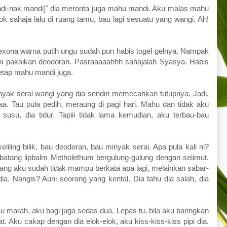
ndi-nak mandi]" dia meronta juga mahu mandi. Aku malas mahu
k sahaja lalu di ruang tamu, bau lagi sesuatu yang wangi. Ah!
exona warna putih ungu sudah pun habis togel gelnya. Nampak
i pakaikan deodoran. Pasraaaaahhh sahajalah Syasya. Habis
 tetap mahu mandi juga.
yak serai wangi yang dia sendiri memecahkan tutupnya. Jadi,
. Tau pula pedih, meraung di pagi hari. Mahu dan tidak aku
susu, dia tidur. Tapiii tidak lama kemudian, aku terbau-bau
ling bilik, bau deodoran, bau minyak serai. Apa pula kali ni?
batang lipbalm Metholethum bergulung-gulung dengan selimut.
ang aku sudah tidak mampu berkata apa lagi, melainkan sabar-
 dia. Nangis? Auni seorang yang kental. Dia tahu dia salah, dia
u marah, aku bagi juga sedas dua. Lepas tu, bila aku baringkan
t. Aku cakap dengan dia elok-elok, aku kiss-kiss-kiss pipi dia.