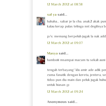
12 March 2012 at 08:38
sal ya
said...
hahaha... sabar je la cha. anak2 akak pu
kalau kerap pulas telinga nnt degilnya 
p/s: memang berpeluh jugak la nak add
12 March 2012 at 09:07
Masya
said...
hamboiii msampai macam tu sekali auni y
tengah terbayang² klu amir ade adik pe
cuma fanatik dengan kereta, jentera, se
tidoo pun dia main dan peluk jugak huhu
untuk hiasan ;p
12 March 2012 at 09:24
Anonymous said...