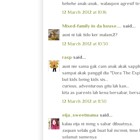
hehehe anak-anak.. walaupon agresif te
12 March 2012 at 10:16
Mixed-family in da house....
said...
auni ni tak tido ker malam2?
12 March 2012 at 10:30
rasp
said...
auni nie sama gak cam anak akak sapphir
sampai akak panggil dia "Dora The Expl
but kids being kids sis...
curious, adventurous gitu lah kan...
kita as parents lah kena bersabar, bersa
12 March 2012 at 11:30
eija_sweetmama
said...
kalau eija ni mmg x sabar dibuatnya..
zaquan selalu gak buat hal mcmni, time ki
selamat sumenya