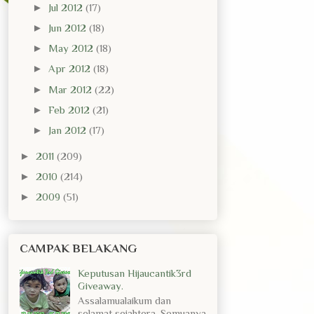
►
Jul 2012
(17)
►
Jun 2012
(18)
►
May 2012
(18)
►
Apr 2012
(18)
►
Mar 2012
(22)
►
Feb 2012
(21)
►
Jan 2012
(17)
►
2011
(209)
►
2010
(214)
►
2009
(51)
CAMPAK BELAKANG
Keputusan Hijaucantik3rd
Giveaway.
Assalamualaikum dan
selamat sejahtera. Semuanya