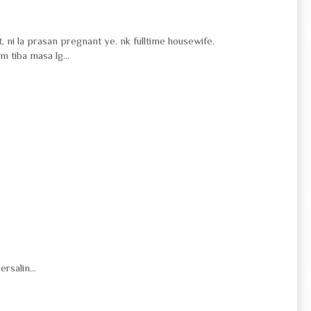
, ni la prasan pregnant ye. nk fulltime housewife.
lm tiba masa lg...
rsalin...