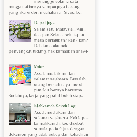
menunggu selama satu
minggu, akhirnya sampai juga barang
yang aku order, muahahaaa. Siyes, b...
Dapat juga.
Salam satu Malaysia... wiii...
dah pun Selasa, sekejapan
masa berlalukan? kan? kan?
Dah lama aku nak
penyangkut tudung, nak kemaskan shawl-
s...
Kalut.
Assalamualaikum dan
selamat sejahtera. Biasalah,
orang bercuti raya mood
pun ikut beraya bersama.
Sudahnya, kerja yang patut boleh siap...
Mahkamah Sekali Lagi.
Assalamualaikum dan
selamat sejahtera. Kali lepas
ke mahkamah, kes disebut
semula pada 9 Jun dengan
dokumen yang tidak cukup dan kehadiran