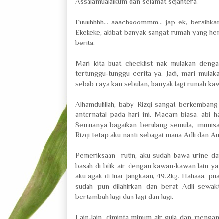
Assalamualaikum dan selamat sejahtera.
Fuuuhhhh... aaachooommm... jap ek, bersihka
Ekekeke, akibat banyak sangat rumah yang hen
berita.
Mari kita buat checklist nak mulakan deng
tertunggu-tunggu cerita ya. Jadi, mari mul
sebab raya kan sebulan, banyak lagi rumah ka
Alhamdulillah, baby Rizqi sangat berkemban
anternatal pada hari ini. Macam biasa, abi
Semuanya bagaikan berulang semula, imunisa
Rizqi tetap aku nanti sebagai mana Adli dan A
Pemeriksaan rutin, aku sudah bawa urine da
basah di bilik air dengan kawan-kawan lain y
aku agak di luar jangkaan, 49.2kg. Hahaaa, pu
sudah pun dilahirkan dan berat Adli sew
bertambah lagi dan lagi dan lagi.
Lain-lain, diminta minum air gula dan mengam