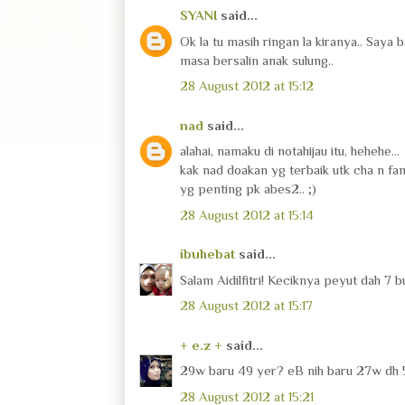
SYANI
said...
Ok la tu masih ringan la kiranya.. Saya
masa bersalin anak sulung..
28 August 2012 at 15:12
nad
said...
alahai, namaku di notahijau itu, hehehe...
kak nad doakan yg terbaik utk cha n fami
yg penting pk abes2.. ;)
28 August 2012 at 15:14
ibuhebat
said...
Salam Aidilfitri! Keciknya peyut dah 7 bu
28 August 2012 at 15:17
+ e.z +
said...
29w baru 49 yer? eB nih baru 27w dh 5
28 August 2012 at 15:21