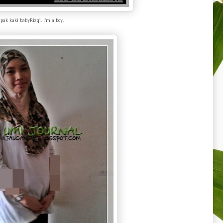
pak kaki babyRizqi. I'm a boy.