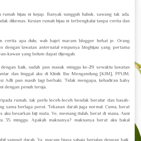
n rumah hijau ni kejap. Banyak sungguh habuk, sawang tak ada.
dak dikemas. Kesian rumah hijau ni terbengkalai tanpa cerita dan
an cerita apa dulu, wah bajet macam blogger hebat je. Orang
akan dengan lawatan anternatal empunya bloghijau yang pertama
wan-kawan yang belum dapat dijengah.
g dengan baik, sudah pun masuk minggu ke-29 sewaktu lawatan
 hantar dan tinggal aku di Klinik Ibu Mengandung [KIM], PPUM.
si Adli pun masih lagi berbaki. Tidak mengapa, kehadiran baby
uni dengan penuh teruja.
ripada rumah, tak perlu leceh-leceh hendak beratur dan basah-
ang sama berlaga perut. Tekanan darah juga normal. Cuma, berat
as aku besarkan biji mata. Ye, memang itulah, berat di mana, Auni
aktu 35 minggu. Apakah maknanya? maknanya berat aku bakal
bil sampel darah. Ya, macam biasa sahaja berjalan dengan baik.