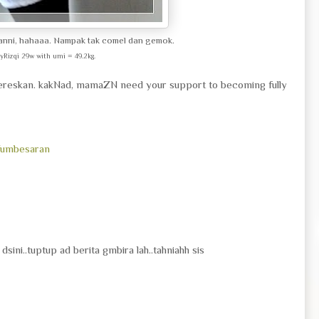
 canni, hahaaa. Nampak tak comel dan gemok.
yRizqi 29w with umi = 49.2kg.
bereskan. kakNad, mamaZN need your support to becoming fully
umbesaran
sini..tuptup ad berita gmbira lah..tahniahh sis