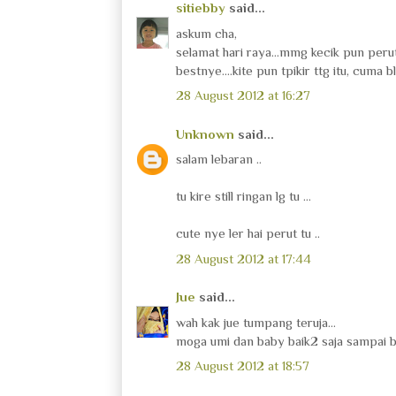
sitiebby
said...
askum cha,
selamat hari raya...mmg kecik pun perut
bestnye....kite pun tpikir ttg itu, cuma b
28 August 2012 at 16:27
Unknown
said...
salam lebaran ..
tu kire still ringan lg tu ...
cute nye ler hai perut tu ..
28 August 2012 at 17:44
Jue
said...
wah kak jue tumpang teruja...
moga umi dan baby baik2 saja sampai be
28 August 2012 at 18:57