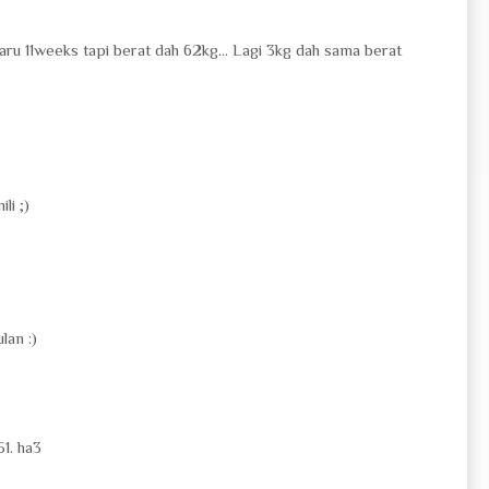
 baru 11weeks tapi berat dah 62kg... Lagi 3kg dah sama berat
li ;)
lan :)
1. ha3