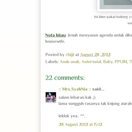
1st time pakai tudung
bab
Nota hijau
: Jenuh menyusun agenda untuk di
housewife.
Posted by
ch@
at
August 28, 2012
Labels:
Anak-anak
,
Anternatal
,
Baby
,
PPUM
,
T
22 comments:
:: Mrs.SyahNia ::
said...
salam lebaran kak ;)
lama sungguh rasanya tak knjung ziarah d
leklok yea.. ^^,
28 August 2012 at 15:12