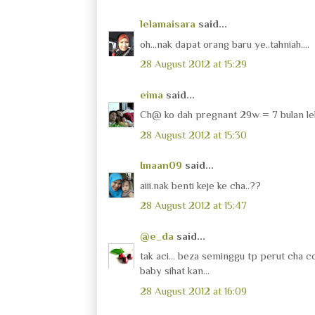
lelamaisara
said...
oh...nak dapat orang baru ye..tahniah....
28 August 2012 at 15:29
eima
said...
Ch@ ko dah pregnant 29w = 7 bulan lebih 
28 August 2012 at 15:30
Imaan09
said...
aiii.nak benti keje ke cha..??
28 August 2012 at 15:47
@e_da
said...
tak aci... beza seminggu tp perut cha co
baby sihat kan...
28 August 2012 at 16:09