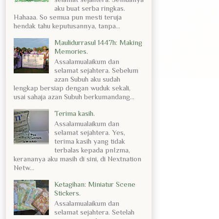
aku buat serba ringkas.
Hahaaa. So semua pun mesti teruja
hendak tahu keputusannya, tanpa...
Maulidurrasul 1447h: Making
Memories.
Assalamualaikum dan
selamat sejahtera. Sebelum
azan Subuh aku sudah
lengkap bersiap dengan wuduk sekali,
usai sahaja azan Subuh berkumandang...
Terima kasih.
Assalamualaikum dan
selamat sejahtera. Yes,
terima kasih yang tidak
terbalas kepada pnIzma,
kerananya aku masih di sini, di Nextnation
Netw...
Ketagihan: Miniatur Scene
Stickers.
Assalamualaikum dan
selamat sejahtera. Setelah