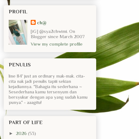
PROFIL
ch@
[iG] @sya2chwimi. On
Blogger since March 2007
View my complete profile
PENULIS
line 84' just an ordinary mak-mak. cita-
cita nak jadi penulis tapiii sekian
kejadiannya. "Bahagia itu sederhana ~
Sesederhana kamu tersenyum dan
bersyukur dengan apa yang sudah kamu
punya." - aaagitu!
PART OF LIFE
►
2026
(53)