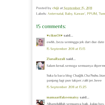
Posted by
ch@
at
September 15, 2011
Labels:
Anternatal
,
Baby
,
Kawan²
,
PPUM
,
Tum
15 comments:
♥cikmOt♥
said...
owhh...beza seminggu jek dari due date ki
15 September 2011 at 13:13
ZianaRazali
said...
Salam kenal..semoga semuanya dipermu
Suka la baca blog Cha@k.Cha?huhu..bias
panjang lagi pun takper..ralit jer..heee
15 September 2011 at 13:23
mamaarifakeemaisy
said...
Alhamdulillah semuanya baik...kalau boy.