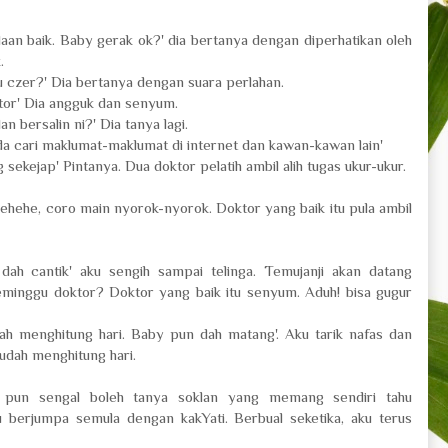
aan baik. Baby gerak ok?' dia bertanya dengan diperhatikan oleh
k.
tau czer?' Dia bertanya dengan suara perlahan.
ktor' Dia angguk dan senyum.
n bersalin ni?' Dia tanya lagi.
da cari maklumat-maklumat di internet dan kawan-kawan lain'
 sekejap' Pintanya. Dua doktor pelatih ambil alih tugas ukur-ukur.
Hehehe, coro main nyorok-nyorok. Doktor yang baik itu pula ambil
ah cantik' aku sengih sampai telinga. Temujanji akan datang
eminggu doktor? Doktor yang baik itu senyum. Aduh! bisa gugur
dah menghitung hari. Baby pun dah matang'. Aku tarik nafas dan
sudah menghitung hari.
ku pun sengal boleh tanya soklan yang memang sendiri tahu
ku berjumpa semula dengan kakYati. Berbual seketika, aku terus