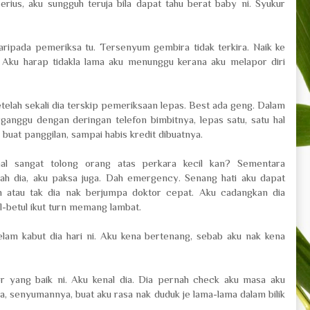
rius, aku sungguh teruja bila dapat tahu berat baby ni. Syukur
daripada pemeriksa tu. Tersenyum gembira tidak terkira. Naik ke
. Aku harap tidakla lama aku menunggu kerana aku melapor diri
telah sekali dia terskip pemeriksaan lepas. Best ada geng. Dalam
anggu dengan deringan telefon bimbitnya, lepas satu, satu hal
uat panggilan, sampai habis kredit dibuatnya.
hal sangat tolong orang atas perkara kecil kan? Sementara
h dia, aku paksa juga. Dah emergency. Senang hati aku dapat
h atau tak dia nak berjumpa doktor cepat. Aku cadangkan dia
l-betul ikut turn memang lambat.
lam kabut dia hari ni. Aku kena bertenang, sebab aku nak kena
tor yang baik ni. Aku kenal dia. Dia pernah check aku masa aku
ya, senyumannya, buat aku rasa nak duduk je lama-lama dalam bilik