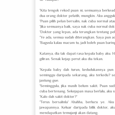
'Kita tengok rekod puan ni, semuanya berkead
dua orang doktor pelatih, mungkin. Aku anggu
'Puan pilih pelan bersalin, nak cuba normal a
'Jika semuanya baik, saya nak cuba normal do
'Doktor yang lepas, ada terangkan tentang pela
'Ye ada, semua sudah diterangkan. Saya pun a
'Bagusla kalau macam tu, jadi boleh puan baring
Katanya, dia tak dapat rasa kepala baby aku. 
giliran. Senak kejap perut aku dia tekan.
'Kepala baby dah turun, kedudukannya pun d
seminggu daripada sekarang, aku terkedu? s
jantung gue.
'Seminggula, jika masih belum sakit. Puan su
cuba bertenang. Sekejapan masa berlalu, aku 
'Kalo dah sakit doktor?'
'Terus bersalinla' Ahahha, berlucu ye. A
jawapannya. Keluar daripada bilik doktor, a
mendapatkan temujanji akan datang.