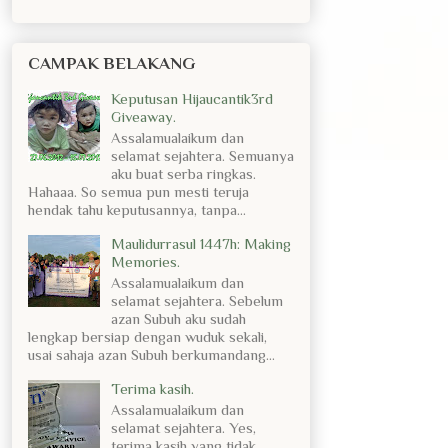
CAMPAK BELAKANG
Keputusan Hijaucantik3rd
Giveaway.
Assalamualaikum dan
selamat sejahtera. Semuanya
aku buat serba ringkas.
Hahaaa. So semua pun mesti teruja
hendak tahu keputusannya, tanpa...
Maulidurrasul 1447h: Making
Memories.
Assalamualaikum dan
selamat sejahtera. Sebelum
azan Subuh aku sudah
lengkap bersiap dengan wuduk sekali,
usai sahaja azan Subuh berkumandang...
Terima kasih.
Assalamualaikum dan
selamat sejahtera. Yes,
terima kasih yang tidak