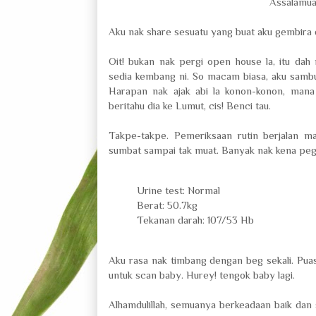
Assalamual
Aku nak share sesuatu yang buat aku gembira
Oit! bukan nak pergi open house la, itu 
sedia kembang ni. So macam biasa, aku samb
Harapan nak ajak abi la konon-konon, mana
beritahu dia ke Lumut, cis! Benci tau.
Takpe-takpe. Pemeriksaan rutin berjalan m
sumbat sampai tak muat. Banyak nak kena peg
Urine test: Normal
Berat: 50.7kg
Tekanan darah: 107/53 Hb
Aku rasa nak timbang dengan beg sekali. Puas 
untuk scan baby. Hurey! tengok baby lagi.
Alhamdulillah, semuanya berkeadaan baik dan s