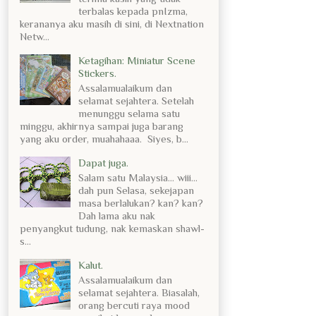
terbalas kepada pnIzma,
kerananya aku masih di sini, di Nextnation
Netw...
Ketagihan: Miniatur Scene
Stickers.
Assalamualaikum dan
selamat sejahtera. Setelah
menunggu selama satu
minggu, akhirnya sampai juga barang
yang aku order, muahahaaa. Siyes, b...
Dapat juga.
Salam satu Malaysia... wiii...
dah pun Selasa, sekejapan
masa berlalukan? kan? kan?
Dah lama aku nak
penyangkut tudung, nak kemaskan shawl-
s...
Kalut.
Assalamualaikum dan
selamat sejahtera. Biasalah,
orang bercuti raya mood