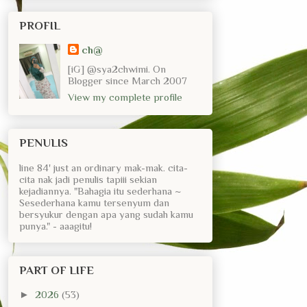
PROFIL
ch@
[iG] @sya2chwimi. On
Blogger since March 2007
View my complete profile
PENULIS
line 84' just an ordinary mak-mak. cita-
cita nak jadi penulis tapiii sekian
kejadiannya. "Bahagia itu sederhana ~
Sesederhana kamu tersenyum dan
bersyukur dengan apa yang sudah kamu
punya." - aaagitu!
PART OF LIFE
►
2026
(53)