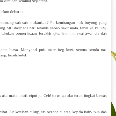
aikum dan selamat sejahtera.
 dalam debaran.
dah memang sah-sah, makankan? Perkembangan mak buyong yang
ung MC daripada hari Khamis sebab sakit mata, terus ke PPUM.
 tahukan pemeriksaan terakhir gitu, hrmmm awal-awal dia dah
acam biasa. Menyesal pula tukar beg kecil, semua benda nak
ang, leceh betul.
aku makan, naik ciput je. Ceh! terus aja aku turun tingkat bawah
ihat. Air ketuban cukup, uri berada di atas, kepala baby pun dah