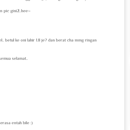
n pic gini2..hee~
. betul ke oni lahir 1.8 je? dan berat cha mmg ringan
semua selamat..
erasa entah bile :)