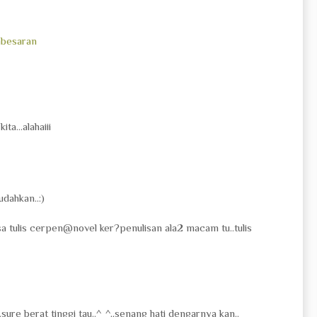
besaran
ta...alahaiii
dahkan..:)
a tulis cerpen@novel ker?penulisan ala2 macam tu..tulis
.sure berat tinggi tau..^_^,,senang hati dengarnya kan..