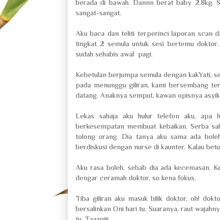
berada di bawah. Dannn berat baby 2.8kg. Se
sangat-sangat.
Aku baca dan teliti terperinci laporan scan 
tingkat 2 semula untuk sesi bertemu doktor
sudah sehabis awal pagi.
Kebetulan berjumpa semula dengan kakYati, se
pada menunggu giliran, kami bersembang terg
datang. Anaknya semput, kawan opisnya asyik b
Lekas sahaja aku hulur telefon aku, apa 
berkesempatan membuat kebaikan. Serba sala
tolong orang. Dia tanya aku sama ada bole
berdiskusi dengan nurse di kaunter. Kalau betu
Aku rasa boleh, sebab dia ada kecemasan. Ke
dengar ceramah doktor, so kena fokus.
Tiba giliran aku masuk bilik doktor, oh! dok
bersalinkan Oni hari tu. Suaranya, raut wajahn
tu. Taaapiii...